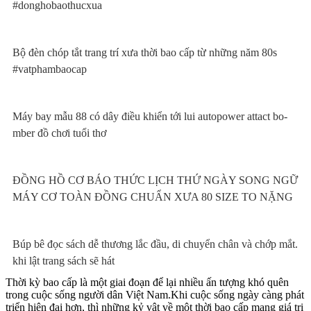
#donghobaothucxua
Bộ đèn chóp tắt trang trí xưa thời bao cấp từ những năm 80s
#vatphambaocap
Máy bay mẫu 88 có dây điều khiển tới lui autopower attact bo-
mber đồ chơi tuổi thơ
ĐỒNG HỒ CƠ BÁO THỨC LỊCH THỨ NGÀY SONG NGỮ
MÁY CƠ TOÀN ĐỒNG CHUẨN XƯA 80 SIZE TO NẶNG
Búp bê đọc sách dễ thương lắc đầu, di chuyển chân và chớp mắt.
khi lật trang sách sẽ hát
Thời kỳ bao cấp là một giai đoạn để lại nhiều ấn tượng khó quên
trong cuộc sống người dân Việt Nam.Khi cuộc sống ngày càng phát
triển hiện đại hơn, thì những kỷ vật về một thời bao cấp mang giá trị