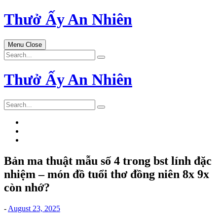
Skip
Thưở Ấy An Nhiên
to
content
Menu
Close
Search
for:
Thưở Ấy An Nhiên
Search
for:
Bản ma thuật mẫu số 4 trong bst lính đặc
nhiệm – món đồ tuổi thơ đồng niên 8x 9x
còn nhớ?
-
August 23, 2025