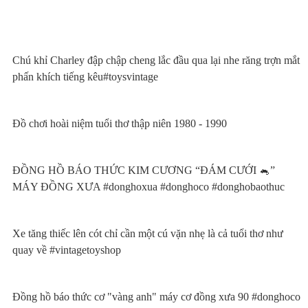
Chú khỉ Charley đập chập cheng lắc đầu qua lại nhe răng trợn mắt
phấn khích tiếng kêu#toysvintage
Đồ chơi hoài niệm tuổi thơ thập niên 1980 - 1990
ĐỒNG HỒ BÁO THỨC KIM CƯƠNG “ĐÁM CƯỚI 🐁”
MÁY ĐỒNG XƯA #donghoxua #donghoco #donghobaothuc
Xe tăng thiếc lên cót chỉ cần một cú vặn nhẹ là cả tuổi thơ như
quay về #vintagetoyshop
Đồng hồ báo thức cơ "vàng anh" máy cơ đồng xưa 90 #donghoco