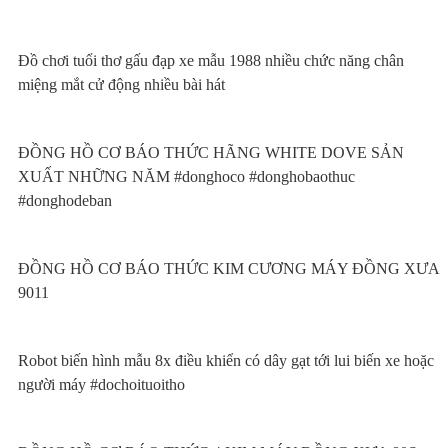
Đồ chơi tuổi thơ gấu đạp xe mẫu 1988 nhiều chức năng chân
miệng mắt cử động nhiều bài hát
ĐỒNG HỒ CƠ BÁO THỨC HÃNG WHITE DOVE SẢN
XUẤT NHỮNG NĂM #donghoco #donghobaothuc
#donghodeban
ĐỒNG HỒ CƠ BÁO THỨC KIM CƯƠNG MÁY ĐỒNG XƯA
9011
Robot biến hình mẫu 8x điều khiển có dây gạt tới lui biến xe hoặc
người máy #dochoituoitho