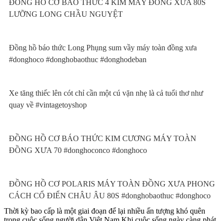
ĐỒNG HỒ CƠ BÁO THỨC 4 KIM MÁY ĐỒNG XƯA 80S
LƯỠNG LONG CHẦU NGUYỆT
Đồng hồ báo thức Long Phụng sum vầy máy toàn đồng xưa
#donghoco #donghobaothuc #donghodeban
Xe tăng thiếc lên cót chỉ cần một cú vặn nhẹ là cả tuổi thơ như
quay về #vintagetoyshop
ĐỒNG HỒ CƠ BÁO THỨC KIM CƯƠNG MÁY TOÀN
ĐỒNG XƯA 70 #donghoconco #donghoco
ĐỒNG HỒ CƠ POLARIS MÁY TOÀN ĐỒNG XƯA PHONG
CÁCH CỔ ĐIỂN CHÂU ÂU 80S #donghobaothuc #donghoco
Thời kỳ bao cấp là một giai đoạn để lại nhiều ấn tượng khó quên
trong cuộc sống người dân Việt Nam.Khi cuộc sống ngày càng phát