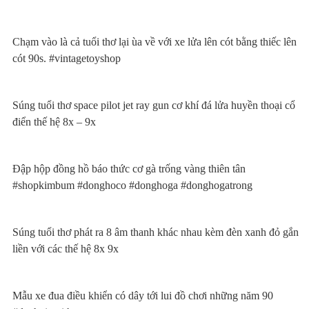
Chạm vào là cả tuổi thơ lại ùa về với xe lửa lên cót bằng thiếc lên
cót 90s. #vintagetoyshop
Súng tuổi thơ space pilot jet ray gun cơ khí đá lửa huyền thoại cổ
điển thế hệ 8x – 9x
Đập hộp đồng hồ báo thức cơ gà trống vàng thiên tân
#shopkimbum #donghoco #donghoga #donghogatrong
Súng tuổi thơ phát ra 8 âm thanh khác nhau kèm đèn xanh đỏ gắn
liền với các thế hệ 8x 9x
Mẫu xe đua điều khiển có dây tới lui đồ chơi những năm 90