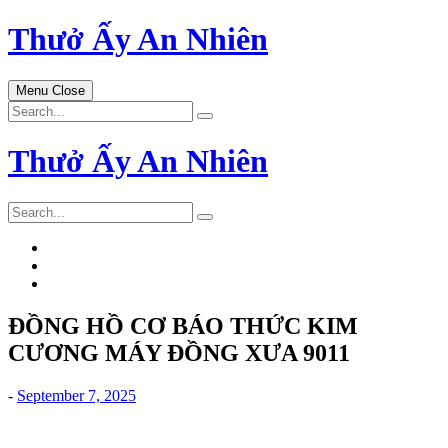
Skip
Thưở Ấy An Nhiên
to
content
Menu
Close
Search
for:
Thưở Ấy An Nhiên
Search
for:
ĐỒNG HỒ CƠ BÁO THỨC KIM
CƯƠNG MÁY ĐỒNG XƯA 9011
-
September 7, 2025