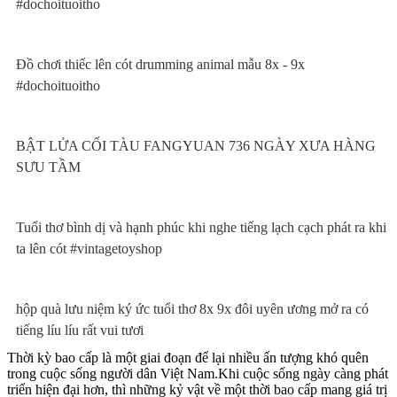
#dochoituoitho
Đồ chơi thiếc lên cót drumming animal mẫu 8x - 9x
#dochoituoitho
BẬT LỬA CỐI TÀU FANGYUAN 736 NGÀY XƯA HÀNG
SƯU TẦM
Tuổi thơ bình dị và hạnh phúc khi nghe tiếng lạch cạch phát ra khi
ta lên cót #vintagetoyshop
hộp quà lưu niệm ký ức tuổi thơ 8x 9x đôi uyên ương mở ra có
tiếng líu líu rất vui tươi
Thời kỳ bao cấp là một giai đoạn để lại nhiều ấn tượng khó quên
trong cuộc sống người dân Việt Nam.Khi cuộc sống ngày càng phát
triển hiện đại hơn, thì những kỷ vật về một thời bao cấp mang giá trị