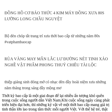
ĐỒNG HỒ CƠ BÁO THỨC 4 KIM MÁY ĐỒNG XƯA 80S
LƯỠNG LONG CHẦU NGUYỆT
Bộ đèn chóp tắt trang trí xưa thời bao cấp từ những năm 80s
#vatphambaocap
RÙA VÀNG MAY MẮN LẮC LƯ ĐƯỜNG NÉT TINH XẢO
NGHỀ VẬT PHẨM PHONG THUỶ CHIÊU TÀI LỘC
thiệp giáng sinh đóng mở có nhạc đèn đầy hoài niệm xưa những
năm tháng trong sáng đầy mộng mơ
Thời kỳ bao cấp là một giai đoạn để lại nhiều ấn tượng khó quên
trong cuộc sống người dân Việt Nam.Khi cuộc sống ngày càng phát
triển hiện đại hơn, thì những kỷ vật về một thời bao cấp mang giá trị
tinh thần lớn lao trong tâm thức mỗi người Việt. Với thế hệ trẻ, thật