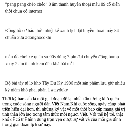
"pang pang chéo chéo" 8 âm thanh huyền thoại mẫu 89 cổ điển
thời chưa có internet
Đồng hồ cơ báo thức nhiệt kế xanh lịch lật huyền thoại máy 84
chuẩn xưa #donghocokhi
mẫu đồ chơi xe quân sự 90s dùng 3 pin đại chuyển động bump
xoay 2 âm thanh kèm đèn khá bắt mắt
Bộ bài tây tú lơ khơ Tây Du Ký 1986 một sản phẩm lưu giữ nhiều
kỷ niệm khó phai phần 1 #tayduky
Thời kỳ bao cấp là một giai đoạn để lại nhiều ấn tượng khó quên
trong cuộc sống người dân Việt Nam.Khi cuộc sống ngày càng phát
triển hiện đại hơn, thì những kỷ vật về một thời bao cấp mang giá trị
tinh thần lớn lao trong tâm thức mỗi người Việt. Với thế hệ trẻ, thật
khó để có thể hình dung trọn vẹn được sự vất vả của mỗi gia đình
trong giai đoạn lịch sử này.