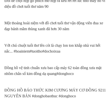
Đôi dế chọi hộp gỗ phích mở hộp ra kêu rét rét lúc nhỏ thấy nó vi
diệu đồ chơi tuổi thơ năm 90
Một thoáng hoài niệm với đồ chơi tuổi thơ vận động viên đua xe
đạp bánh mâm thùng xanh đã hơn 30 năm
Với chú chuột tuổi thơ lên cót là chạy lon ton khắp nhà vui hết
nắc... #hoainiem#tuoitho#dochoixua
Đồng hồ vệ tinh chuẩn xưa bao cấp máy 62 toàn đồng xưa mặt
nhôm chân số kim đồng dạ quang#donghoco
ĐỒNG HỒ BÁO THỨC KIM CƯƠNG MÁY CƠ ĐỒNG 9211
NGUYÊN BẢN #donghobaothuc #donghoco