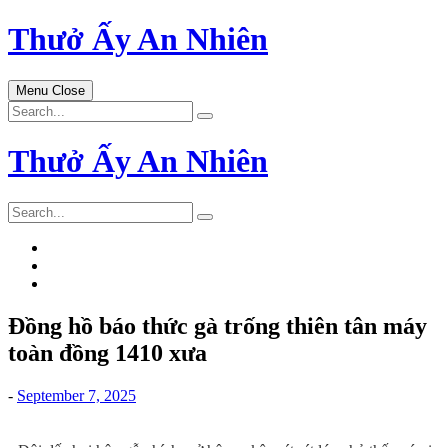
Skip
Thưở Ấy An Nhiên
to
content
Menu
Close
Search
for:
Thưở Ấy An Nhiên
Search
for:
Đồng hồ báo thức gà trống thiên tân máy
toàn đồng 1410 xưa
-
September 7, 2025