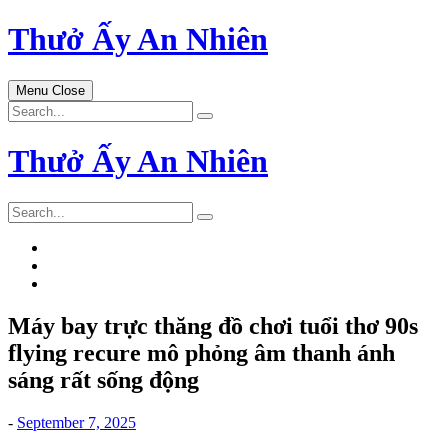
Skip
Thưở Ấy An Nhiên
to
content
Menu
Close
Search
for:
Thưở Ấy An Nhiên
Search
for:
Máy bay trực thăng đồ chơi tuổi thơ 90s
flying recure mô phỏng âm thanh ánh
sáng rất sống động
-
September 7, 2025