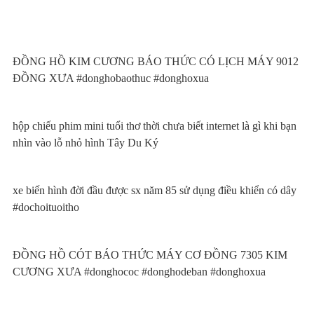
ĐỒNG HỒ KIM CƯƠNG BÁO THỨC CÓ LỊCH MÁY 9012
ĐỒNG XƯA #donghobaothuc #donghoxua
hộp chiếu phim mini tuổi thơ thời chưa biết internet là gì khi bạn
nhìn vào lỗ nhỏ hình Tây Du Ký
xe biến hình đời đầu được sx năm 85 sử dụng điều khiển có dây
#dochoituoitho
ĐỒNG HỒ CÓT BÁO THỨC MÁY CƠ ĐỒNG 7305 KIM
CƯƠNG XƯA #donghococ #donghodeban #donghoxua