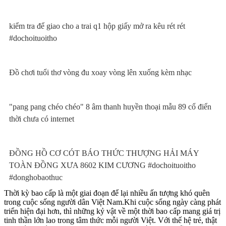
kiểm tra để giao cho a trai q1 hộp giấy mở ra kêu rét rét
#dochoituoitho
Đồ chơi tuổi thơ vòng đu xoay vòng lên xuống kèm nhạc
"pang pang chéo chéo" 8 âm thanh huyền thoại mẫu 89 cổ điển
thời chưa có internet
ĐỒNG HỒ CƠ CÓT BÁO THỨC THƯỢNG HẢI MÁY
TOÀN ĐỒNG XƯA 8602 KIM CƯƠNG #dochoituoitho
#donghobaothuc
Thời kỳ bao cấp là một giai đoạn để lại nhiều ấn tượng khó quên
trong cuộc sống người dân Việt Nam.Khi cuộc sống ngày càng phát
triển hiện đại hơn, thì những kỷ vật về một thời bao cấp mang giá trị
tinh thần lớn lao trong tâm thức mỗi người Việt. Với thế hệ trẻ, thật