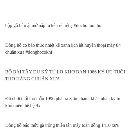
hộp gỗ bí mật mở nắp ra kêu rét rét ạ #dochoituoitho
Đồng hồ cơ báo thức nhiệt kế xanh lịch lật huyền thoại máy 84
chuẩn xưa #donghocokhi
BỘ BÀI TÂY DU KÝ TÚ LƠ KHƠ BẢN 1986 KÝ ỨC TUỔI
THƠ HÀNG CHUẨN XƯA
Đồ chơi tuổi thơ mẫu 1996 phát ra 8 âm thanh khác nhau ký ức
khó quên thế hệ 9x
Đồng hồ báo thức gà trống thiên tân máy toàn đồng 1410 xưa