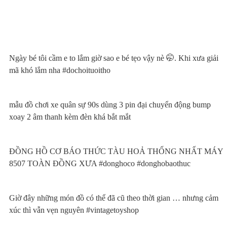
Ngày bé tôi cầm e to lắm giờ sao e bé tẹo vậy nè 🤭. Khi xưa giải
mã khó lắm nha #dochoituoitho
mẫu đồ chơi xe quân sự 90s dùng 3 pin đại chuyển động bump
xoay 2 âm thanh kèm đèn khá bắt mắt
ĐỒNG HỒ CƠ BÁO THỨC TÀU HOẢ THỐNG NHẤT MÁY
8507 TOÀN ĐỒNG XƯA #donghoco #donghobaothuc
Giờ đây những món đồ có thể đã cũ theo thời gian … nhưng cảm
xúc thì vẫn vẹn nguyên #vintagetoyshop