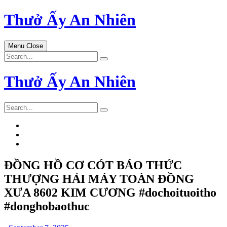
Skip
Thưở Ấy An Nhiên
to
content
Menu
Close
Search
for:
Thưở Ấy An Nhiên
Search
for:
ĐỒNG HỒ CƠ CÓT BÁO THỨC
THƯỢNG HẢI MÁY TOÀN ĐỒNG
XƯA 8602 KIM CƯƠNG #dochoituoitho
#donghobaothuc