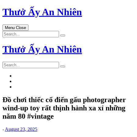
Skip
Thưở Ấy An Nhiên
to
content
Menu
Close
Search
for:
Thưở Ấy An Nhiên
Search
for:
Đồ chơi thiếc cổ điển gấu photographer
wind-up toy rất thịnh hành xa xỉ những
năm 80 #vintage
-
August 23, 2025