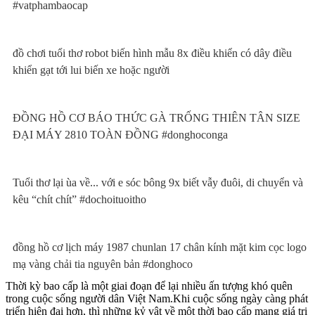
#vatphambaocap
đồ chơi tuổi thơ robot biến hình mẫu 8x điều khiển có dây điều
khiển gạt tới lui biến xe hoặc người
ĐỒNG HỒ CƠ BÁO THỨC GÀ TRỐNG THIÊN TÂN SIZE
ĐẠI MÁY 2810 TOÀN ĐỒNG #donghoconga
Tuổi thơ lại ùa về... với e sóc bông 9x biết vẫy đuôi, di chuyển và
kêu “chít chít” #dochoituoitho
đồng hồ cơ lịch máy 1987 chunlan 17 chân kính mặt kim cọc logo
mạ vàng chải tia nguyên bản #donghoco
Thời kỳ bao cấp là một giai đoạn để lại nhiều ấn tượng khó quên
trong cuộc sống người dân Việt Nam.Khi cuộc sống ngày càng phát
triển hiện đại hơn, thì những kỷ vật về một thời bao cấp mang giá trị