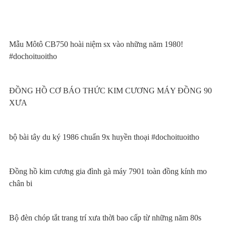
Mẫu Môtô CB750 hoài niệm sx vào những năm 1980!
#dochoituoitho
ĐỒNG HỒ CƠ BÁO THỨC KIM CƯƠNG MÁY ĐỒNG 90
XƯA
bộ bài tây du ký 1986 chuẩn 9x huyền thoại #dochoituoitho
Đồng hồ kim cương gia đình gà máy 7901 toàn đồng kính mo
chân bi
Bộ đèn chóp tắt trang trí xưa thời bao cấp từ những năm 80s