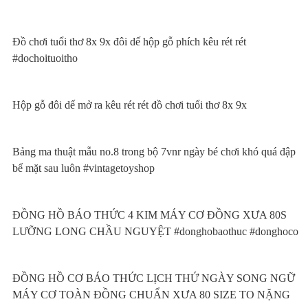
Đồ chơi tuổi thơ 8x 9x đôi dế hộp gỗ phích kêu rét rét
#dochoituoitho
Hộp gỗ đôi dế mở ra kêu rét rét đồ chơi tuổi thơ 8x 9x
Bảng ma thuật mẫu no.8 trong bộ 7vnr ngày bé chơi khó quá đập
bể mặt sau luôn #vintagetoyshop
ĐỒNG HỒ BÁO THỨC 4 KIM MÁY CƠ ĐỒNG XƯA 80S
LƯỠNG LONG CHẦU NGUYỆT #donghobaothuc #donghoco
ĐỒNG HỒ CƠ BÁO THỨC LỊCH THỨ NGÀY SONG NGỮ
MÁY CƠ TOÀN ĐỒNG CHUẨN XƯA 80 SIZE TO NẶNG