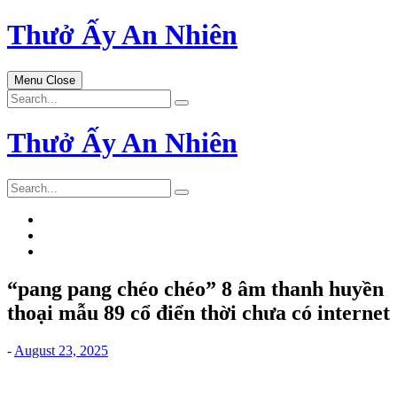
Skip
Thưở Ấy An Nhiên
to
content
Menu
Close
Search
for:
Thưở Ấy An Nhiên
Search
for:
“pang pang chéo chéo” 8 âm thanh huyền
thoại mẫu 89 cổ điển thời chưa có internet
-
August 23, 2025