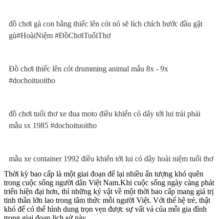
đồ chơi gà con bằng thiếc lên cót nó sẽ lích chích bước đầu gật
gù#HoàiNiệm #ĐồChơiTuổiThơ
Đồ chơi thiếc lên cót drumming animal mẫu 8x - 9x
#dochoituoitho
đồ chơi tuổi thơ xe đua moto điều khiển có dây tới lui trái phải
mẫu sx 1985 #dochoituoitho
mẫu xe container 1992 điều khiển tới lui có dây hoài niệm tuổi thơ
Thời kỳ bao cấp là một giai đoạn để lại nhiều ấn tượng khó quên
trong cuộc sống người dân Việt Nam.Khi cuộc sống ngày càng phát
triển hiện đại hơn, thì những kỷ vật về một thời bao cấp mang giá trị
tinh thần lớn lao trong tâm thức mỗi người Việt. Với thế hệ trẻ, thật
khó để có thể hình dung trọn vẹn được sự vất vả của mỗi gia đình
trong giai đoạn lịch sử này.